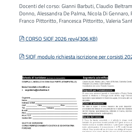
Docenti del corso: Gianni Barbuti, Claudio Beltrame,
Donno, Alessandra De Palma, Nicola Di Gennaro, Pie
Franco Pittoritto, Francesca Pittoritto, Valeria Sa
pdf
CORSO SIOF 2026 rev4
(
306 KB
)
pdf
SIOF modulo richiesta iscrizione per corsisti 20