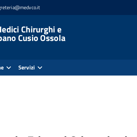
greteria@medvco.it
edici Chirurghi e
rbano Cusio Ossola
ne
Servizi