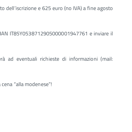
o dell’iscrizione e 625 euro (no IVA) a fine agosto
o su IBAN IT85Y0538712905000001947761 e inviare il
 ad eventuali richieste di informazioni (mail:
na cena “alla modenese”!
o