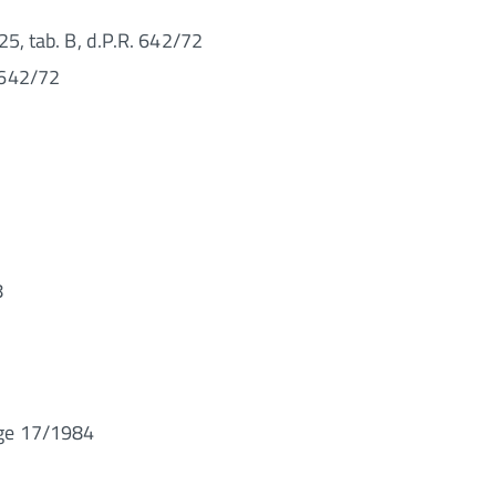
. 25, tab. B, d.P.R. 642/72
. 642/72
8
egge 17/1984