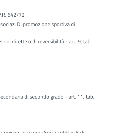
.P.R. 642/72
 associaz. Di promozione sportiva di
ni dirette o di reversibilità - art. 9, tab.
 secondaria di secondo grado - art. 11, tab.
 impiego, assicuraz.Sociali obblig. E di