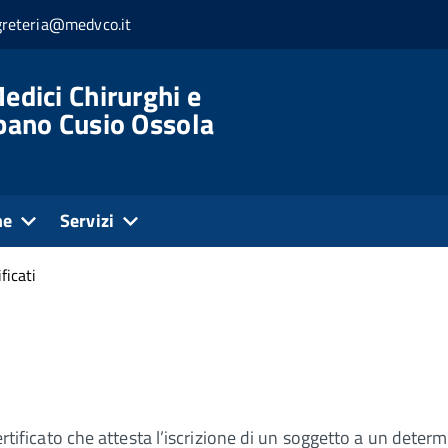
greteria@medvco.it
edici Chirurghi e
rbano Cusio Ossola
ne
Servizi
ficati
certificato che attesta l’iscrizione di un soggetto a un deter