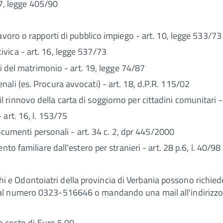
. 7, legge 405/90
avoro o rapporti di pubblico impiego - art. 10, legge 533/73
vica - art. 16, legge 537/73
li del matrimonio - art. 19, legge 74/87
ali (es. Procura avvocati) - art. 18, d.P.R. 115/02
o o il rinnovo della carta di soggiorno per cittadini comunitari
art. 16, l. 153/75
 documenti personali - art. 34 c. 2, dpr 445/2000
to familiare dall'estero per stranieri - art. 28 p.6, l. 40/98
rghi e Odontoiatri della provincia di Verbania possono richieder
 al numero 0323-516646 o mandando una mail all'indirizz
n costo di Euro 5,00.