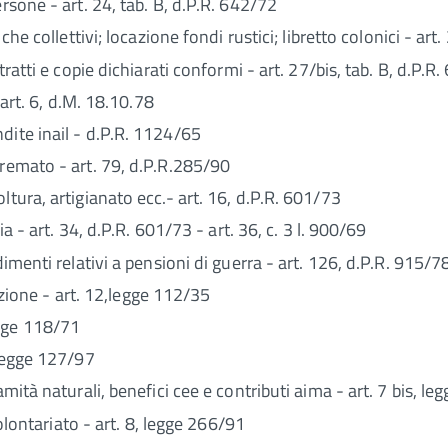
rsone - art. 24, tab. B, d.P.R. 642/72
che collettivi; locazione fondi rustici; libretto colonici - art
tratti e copie dichiarati conformi - art. 27/bis, tab. B, d.P.R
 art. 6, d.M. 18.10.78
dite inail - d.P.R. 1124/65
cremato - art. 79, d.P.R.285/90
ltura, artigianato ecc.- art. 16, d.P.R. 601/73
ia - art. 34, d.P.R. 601/73 - art. 36, c. 3 l. 900/69
dimenti relativi a pensioni di guerra - art. 126, d.P.R. 915/7
cazione - art. 12,legge 112/35
egge 118/71
 legge 127/97
amità naturali, benefici cee e contributi aima - art. 7 bis, l
volontariato - art. 8, legge 266/91