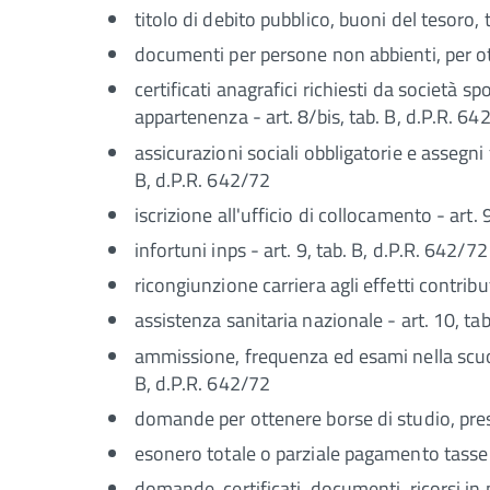
titolo di debito pubblico, buoni del tesoro, t
documenti per persone non abbienti, per ott
certificati anagrafici richiesti da società s
appartenenza - art. 8/bis, tab. B, d.P.R. 64
assicurazioni sociali obbligatorie e assegni 
B, d.P.R. 642/72
iscrizione all'ufficio di collocamento - art. 
infortuni inps - art. 9, tab. B, d.P.R. 642/72
ricongiunzione carriera agli effetti contribut
assistenza sanitaria nazionale - art. 10, ta
ammissione, frequenza ed esami nella scuola 
B, d.P.R. 642/72
domande per ottenere borse di studio, presal
esonero totale o parziale pagamento tasse s
domande, certificati, documenti, ricorsi in m