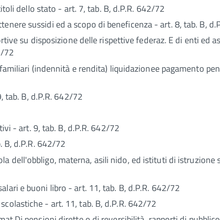
itoli dello stato - art. 7, tab. B, d.P.R. 642/72
enere sussidi ed a scopo di beneficenza - art. 8, tab. B, d
portive su disposizione delle rispettive federaz. E di enti ed
2/72
familiari (indennità e rendita) liquidazionee pagamento pensio
9, tab. B, d.P.R. 642/72
ivi - art. 9, tab. B, d.P.R. 642/72
b. B, d.P.R. 642/72
dell'obbligo, materna, asili nido, ed istituti di istruzione
ari e buoni libro - art. 11, tab. B, d.P.R. 642/72
colastiche - art. 11, tab. B, d.P.R. 642/72
at.Di pensioni dirette o di reversibilità, rapporti di pubblico