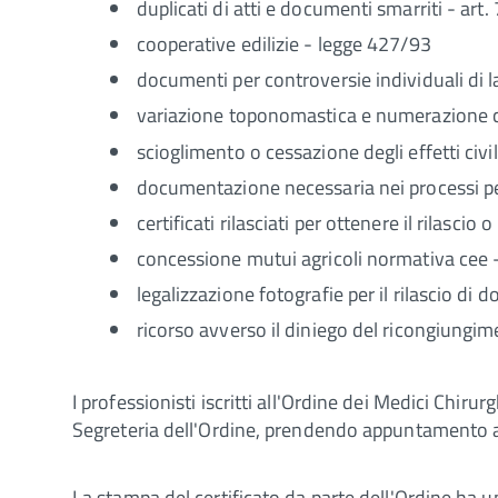
duplicati di atti e documenti smarriti - art
cooperative edilizie - legge 427/93
documenti per controversie individuali di l
variazione toponomastica e numerazione ci
scioglimento o cessazione degli effetti civi
documentazione necessaria nei processi pen
certificati rilasciati per ottenere il rilasci
concessione mutui agricoli normativa cee - 
legalizzazione fotografie per il rilascio di
ricorso avverso il diniego del ricongiungimen
I professionisti iscritti all'Ordine dei Medici Chiru
Segreteria dell'Ordine, prendendo appuntamento
La stampa del certificato da parte dell'Ordine ha u