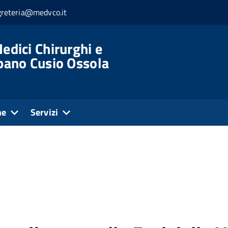
greteria@medvco.it
edici Chirurghi e
rbano Cusio Ossola
ne
Servizi