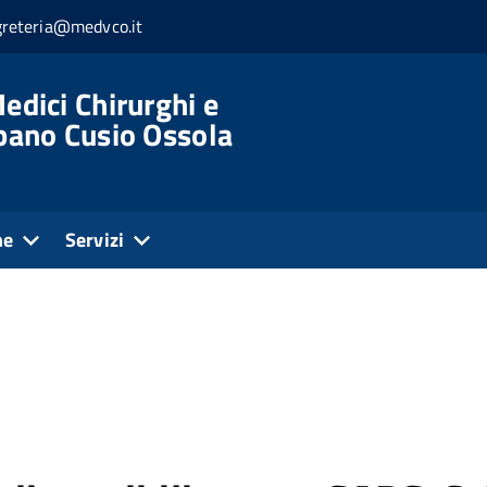
greteria@medvco.it
edici Chirurghi e
rbano Cusio Ossola
ne
Servizi