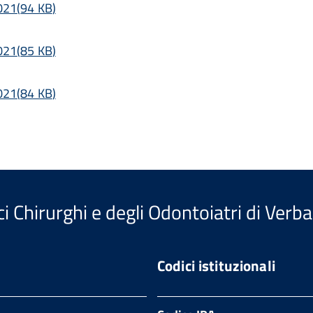
021
(
94 KB
)
021
(
85 KB
)
021
(
84 KB
)
i Chirurghi e degli Odontoiatri di Verb
Codici istituzionali