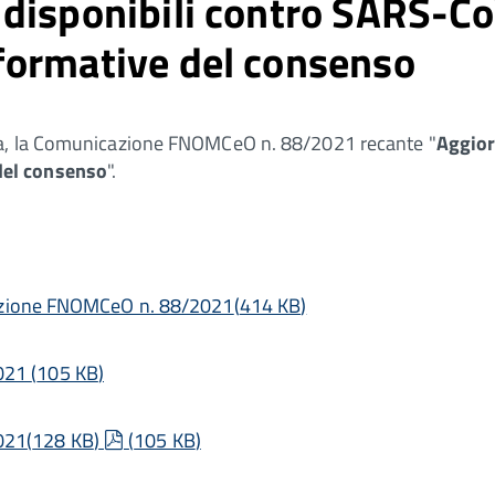
 disponibili contro SARS-
formative del consenso
za, la Comunicazione FNOMCeO n. 88/2021 recante "
Aggior
del consenso
".
icazione FNOMCeO n. 88/2021
(
414 KB
)
2021
(
105 KB
)
pdf
021
(
128 KB
)
(
105 KB
)