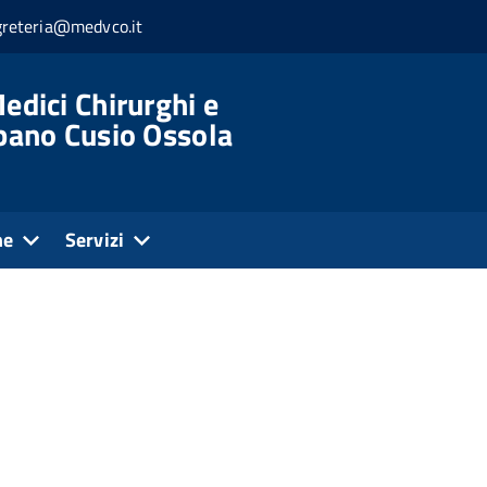
greteria@medvco.it
edici Chirurghi e
rbano Cusio Ossola
ne
Servizi