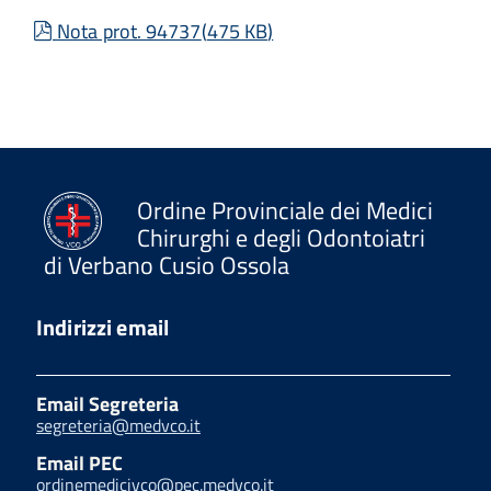
pdf
Nota prot. 94737
(
475 KB
)
Ordine Provinciale dei Medici
Chirurghi e degli Odontoiatri
di Verbano Cusio Ossola
Indirizzi email
Email Segreteria
segreteria@medvco.it
Email PEC
ordinemedicivco@pec.medvco.it