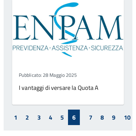
Pubblicato: 28 Maggio 2025
I vantaggi di versare la Quota A
1
2
3
4
5
6
7
8
9
10